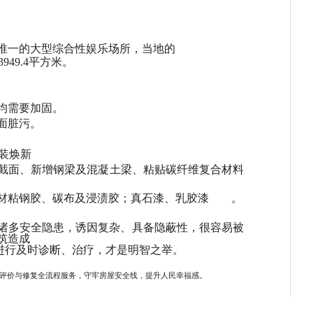
唯一的大型综合性娱乐场所，当地的
949.4平方米。
均需要加固。
面脏污。
涂装焕新
截面、新增钢梁及混凝土梁、粘贴碳纤维复合材料；外
材粘钢胶、碳布及浸渍胶；真石漆、乳胶漆
。
诸多安全隐患，诱因复杂、具备隐蔽性，很容易被忽视，不
筑造成
，进行及时诊断、治疗，才是明智之举。
全评价与修复全流程服务，守牢房屋安全线，提升人民幸福感。