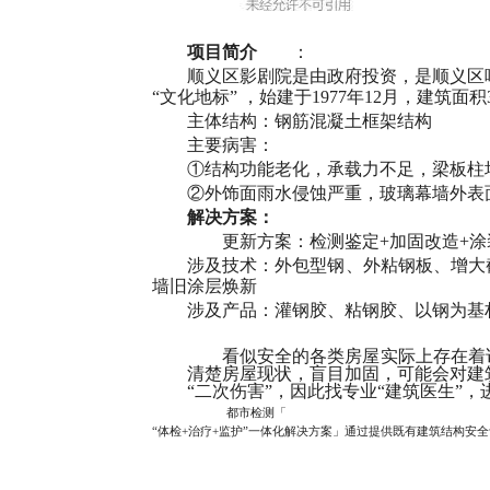
项目简介
：
顺义区影剧院是由政府投资，是顺义区
“文化地标” ，始建于1977年12月，建筑面积3
主体结构：钢筋混凝土框架结构
主要病害：
①结构功能老化，承载力不足，梁板柱
②外饰面雨水侵蚀严重，玻璃幕墙外表
解决方案：
更新方案：检测鉴定
+加固改造+
涉及技术：外包型钢、外粘钢板、增大
墙旧涂层焕新
涉及产品：灌钢胶、粘钢胶、以钢为基
看似安全的各类房屋实际上存在着
清楚房屋现状，盲目加固，可能会对建
“二次伤害”，因此找专业“建筑医生”
都市检测「
“体检+治疗+监护”一体化解决方案」通过提供既有建筑结构安