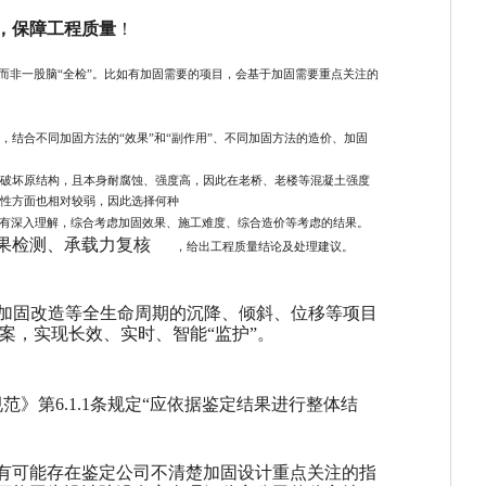
，保障工程质量
！
，而非一股脑“全检”。比如有加固需要的项目，会基于加固需要重点关注的
结合不同加固方法的“效果”和“副作用”、不同加固方法的造价、加固
破坏原结构，且本身耐腐蚀、强度高，因此在老桥、老楼等混凝土强度
性方面也相对较弱，因此选择何种
术有深入理解，综合考虑加固效果、施工难度、综合造价等考虑的结果。
果检测、承载力复核
，给出工程质量结论及处理建议。
用、加固改造等全生命周期的沉降、倾斜、位移等项目
案，实现长效、实时、智能“监护”。
用规范》第6.1.1条规定“应依据鉴定结果进行整体结
有可能存在鉴定公司不清楚加固设计重点关注的指