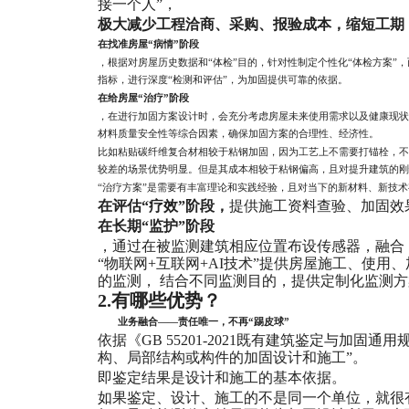
接一个人”，
极大减少工程洽商、采购、报验成本，缩短工期
在找准房屋“病情”阶段
，根据对房屋历史数据和“体检”目的，针对性制定个性化“体检方案”
指标，进行深度“检测和评估”，为加固提供可靠的依据。
在给房屋“治疗”阶段
，在进行加固方案设计时，会充分考虑房屋未来使用需求以及健康现状，
材料质量安全性等综合因素，确保加固方案的合理性、经济性。
比如粘贴碳纤维复合材相较于粘钢加固，因为工艺上不需要打锚栓，不
较差的场景优势明显。但是其成本相较于粘钢偏高，且对提升建筑的刚
“治疗方案”是需要有丰富理论和实践经验，且对当下的新材料、新技
在评估
“疗效”阶段，
提供施工资料查验、加固效
在长期
“监护”阶段
，通过在被监测建筑相应位置布设传感器，融合
“物联网+互联网+AI技术”提供房屋施工、使
的监测， 结合不同监测目的，提供定制化监测方
2.有哪些优势？
业务融合——责任唯一，不再“踢皮球”
依据《
GB 55201-2021既有建筑鉴定与加固通
构、局部结构或构件的加固设计和施工”。
即
鉴定结果是设计和施工的基本依据。
如果鉴定、设计、施工的不是同一个单位，就很