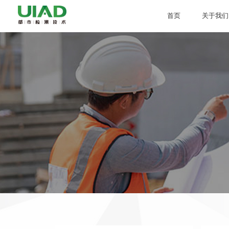
首页
关于我们