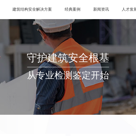
建筑结构安全解决方案
经典案例
新闻资讯
人才发
守护建筑安全根基
从专业检测鉴定开始