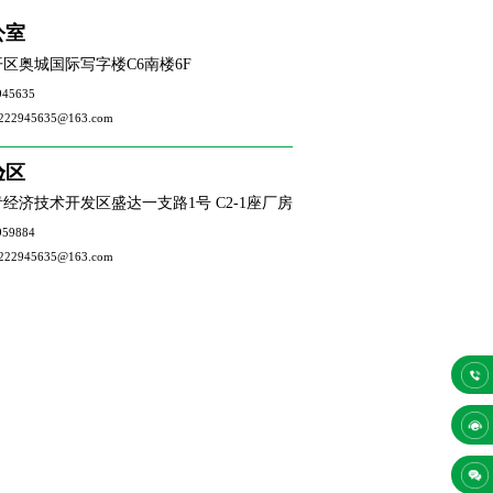
公室
区奥城国际写字楼C6南楼6F
45635
22945635@163.com
验区
经济技术开发区盛达一支路1号 C2-1座厂房
59884
22945635@163.com