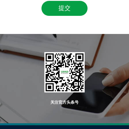
关注官方头条号