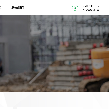
15302188671
展
联系我们
17720015701