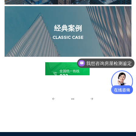
经典案例
CLASSIC CASE
我想咨询房屋检测鉴定
全国统一热线
022-
59267787