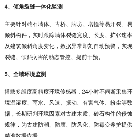
4、倾角裂缝一体化监测
主要针对砖石墙体、古桥、牌坊、塔幢等易开裂、易
倾斜构件，实时跟踪墙体裂缝宽度、长度、扩张速率
及建筑倾斜角度变化，数据异常即刻自动预警，实现
裂缝、倾斜病害的动态管控、提前干预。
5、全域环境监测
搭载多维度高精度环境传感器，24小时不间断采集环
境温湿度、雨水、风速、振动、有害气体、粉尘等数
据，长期研判环境因素对古建木质、砖石构件的侵蚀
规律，为古建防潮、防腐、防风化、防霉变养护提供
精准数据依据。