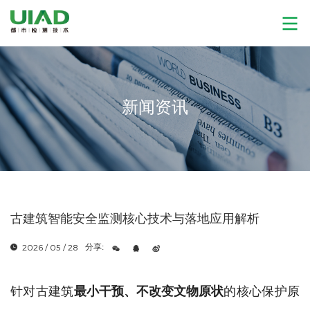
新闻资讯
古建筑智能安全监测核心技术与落地应用解析
2026 / 05 / 28
分享:
针对古建筑
的核心保护原
最小干预、不改变文物原状