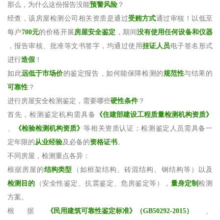
那么，为什么这份报告没能
预警风险
？
经查，该房屋检测公司相关资质是通过
受贿方式
通过审核！以低至
每户
700元
的价格开展
房屋安全鉴定
，期间
没有使用任何设备和仪器
，报告审核、批准等文书签字，均通过使用
挂证人员
电子签名形式
进行
造假
！
如此
远低于市场价
的鉴定报告，如何能保障检测的
规范性
与结果的
可靠性
？
进行房屋安全检测鉴定，需要哪些
硬性条件
？
首先，检测鉴定机构需具备
《住建部建设工程质量检测机构资质》
、
《检验检测机构资质》
等相关资质认证；检测鉴定人员需具备一
定年限的
从业经验
及必备的
资格证书
。
不同房屋，检测重点各异：
根据房屋的
结构类型
（如框架结构、砖混结构、钢结构等）以及
检测目的
（安全性鉴定、抗震鉴定、危房鉴定等），
量身定制
检测
方案。
根据
《民用建筑可靠性鉴定标准》（GB50292-2015）
、