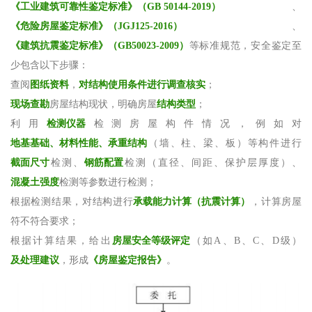
《工业建筑可靠性鉴定标准》（GB 50144-2019）
、
《危险房屋鉴定标准》
（JGJ125-2016）
、
《建筑抗震鉴定标准》（GB50023-2009）
等标准规范，安全鉴定至
少包含以下步骤：
查阅
图纸资料
，
对结构使用条件进行调查核实
；
现场查勘
房屋结构现状，明确房屋
结构类型
；
利用
检测仪器
检测房屋构件情况，例如对
地基基础、材料性能、承重结构
（墙、柱、梁、板）等构件进行
截面尺寸
检测、
钢筋配置
检测（直径、间距、保护层厚度）、
混凝土强度
检测等参数进行检测；
根据检测结果，对结构进行
承载能力计算（抗震计算）
，计算房屋
符不符合要求；
根据计算结果，给出
房屋安全等级评定
（如A、B、C、D级）
及处理建议
，形成
《房屋鉴定报告》
。