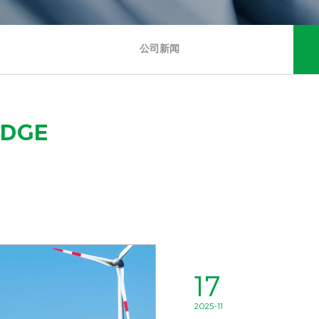
公司新闻
EDGE
24
17
28
17
17
17
17
17
24
24
17
2025-09
2025-12
2025-11
2025-11
2025-11
2025-11
2025-11
2025-11
2025-09
2025-09
2025-12