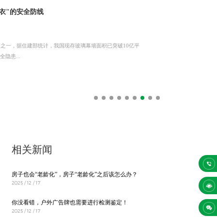
安全防线的科技守护
老龄化”之后该怎么办？
”：监测数据背后的生死博弈
监测
幕墙风险分析与检测鉴定要点
造中的作用
外衣"的安全防线
外衣"的安全防线
安全防线的科技守护
老龄化”之后该怎么办？
注意啦！医院这些情况要做承载力检测！（结尾附医疗房间使用荷载一览表）
尽，用之不竭，是非常重要的可再生能源。目前，风力发电已
越来越不受待见。购房者对于居住品质的追求与日俱增，很多
的形变、每一处隐蔽的锈蚀，都是无声的警报。你或许认为，
，有其自身特点。设计时对于各建筑功能区划内的承载能力应
施工周期短等优点，在工业建筑领域得到广泛应用。但钢材在
，也留下了一道严峻的安全考题。行业产值节节攀升，安全事
间资源的重要载体，其更新改造已被纳入《关于持续推进城市
之一，据住建部统计，我国现存玻璃幕墙面积已突破10亿平
之一，据住建部统计，我国现存玻璃幕墙面积已突破10亿平
尽，用之不竭，是非常重要的可再生能源。目前，风力发电已
越来越不受待见。购房者对于居住品质的追求与日俱增，很多
...
想...
。...
挥...
及...
..
，...
隐患...
隐患...
...
想...
相关新闻
房子也会“老龄化”，房子“老龄化”之后该怎么办？
2025 / 12 / 17
你没看错，户外广告牌也需要进行检测鉴定！
2025 / 12 / 17