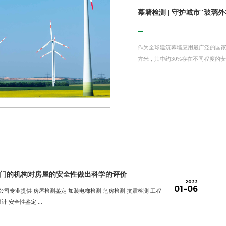
风电塔筒病害与智能监测：
房子也会“老龄化”，房子“
为钢结构厂房请来“智能医生
钢结构厂房安全问题分析及
幕墙检测|基于构造特性的
检测鉴定在老旧厂房更新改
幕墙检测 | 守护城市"玻璃
幕墙检测 | 守护城市"玻璃
风电塔筒病害与智能监测：
房子也会“老龄化”，房子“
风电混塔的“黄金时代”风能取之不
这几年，各地老破小房子在市场上
厂房顶上安静的钢构，每一次轻微
医疗建筑作为复杂的民用建筑之一 
钢结构厂房因其强度高、自重轻、
幕墙在铸就城市华美天际线的同时
老旧厂房是承载城市工业记忆与空
作为全球建筑幕墙应用最广泛的国家
作为全球建筑幕墙应用最广泛的国家
风电混塔的“黄金时代”风能取之不
这几年，各地老破小房子在市场上
经成为我国可持续发展战略的重要组成
老旧小区的业主都面临着住着不舒服，
钢铁打造的厂房是工业力量的永恒象征
予以充分考虑，从而使医院能够充分发
长期使用过程中易受环境、温度、荷载
故却屡见不鲜，昔日“时尚标签”竟成“.
更新行动的意见》中八项重点行动之一
方米，其中约30%存在不同程度的安全
方米，其中约30%存在不同程度的安全
经成为我国可持续发展战略的重要组成
老旧小区的业主都面临着住着不舒服，
门的机构对房屋的安全性做出科学的评价
2022
01-06
供 房屋检测鉴定 加装电梯检测 危房检测 抗震检测 工程
设计 安全性鉴定 ...